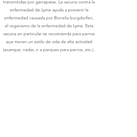
transmitidas por garrapatas. La vacuna contra la
enfermedad de Lyme ayuda a prevenir la
enfermedad causada por Borrelia burgdorferi,
el organismo de la enfermedad de Lyme. Esta
vacuna en particular se recomienda para perros
que tienen un estilo de vida de alta actividad
(acampar, nadar, ir a parques para perros, etc.).
Vacuna bivalente contra la influenza canina - $
35
La gripe canina, o virus de la influenza canina,
es una enfermedad respiratoria infecciosa
causada por un virus de la influenza A, similar a
las cepas virales que causan la influenza en las
personas. Hay dos cepas conocidas de
influenza canina que se encuentran en los
Estados Unidos: H3N8. H3N2. Nuestra vacuna