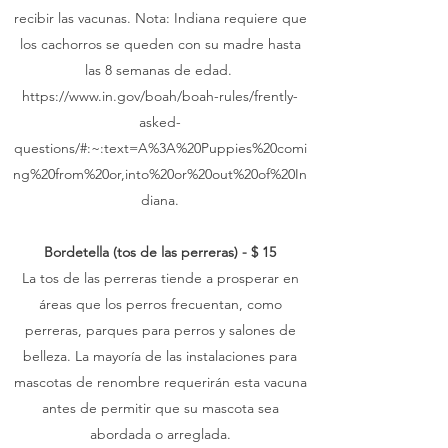
recibir las vacunas. Nota: Indiana requiere que
los cachorros se queden con su madre hasta
las 8 semanas de edad.
https://www.in.gov/boah/boah-rules/frently-
asked-
questions/#:~:text=A%3A%20Puppies%20comi
ng%20from%20or,into%20or%20out%20of%20In
diana.
Bordetella (tos de las perreras) - $ 15
La tos de las perreras tiende a prosperar en
áreas que los perros frecuentan, como
perreras, parques para perros y salones de
belleza. La mayoría de las instalaciones para
mascotas de renombre requerirán esta vacuna
antes de permitir que su mascota sea
abordada o arreglada.